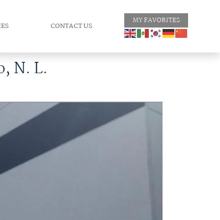
MY FAVORITES
IES
CONTACT US
, N. L.