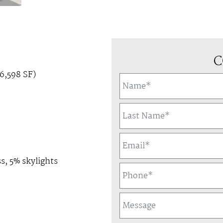
C
6,598 SF)
s, 5% skylights